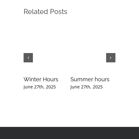
Related Posts
Winter Hours
Summer hours
Februar
Newslet
June 27th, 2025
June 27th, 2025
September
2020